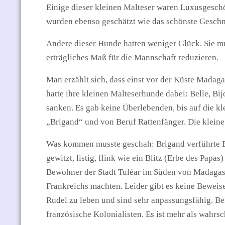
Einige dieser kleinen Malteser waren Luxusgeschö
wurden ebenso geschätzt wie das schönste Gesch
Andere dieser Hunde hatten weniger Glück. Sie mu
erträgliches Maß für die Mannschaft reduzieren.
Man erzählt sich, dass einst vor der Küste Madaga
hatte ihre kleinen Malteserhunde dabei: Belle, Bi
sanken. Es gab keine Überlebenden, bis auf die 
„Brigand“ und von Beruf Rattenfänger. Die kleine
Was kommen musste geschah: Brigand verführte Bel
gewitzt, listig, flink wie ein Blitz (Erbe des Pa
Bewohner der Stadt Tuléar im Süden von Madagaskar
Frankreichs machten. Leider gibt es keine Beweise 
Rudel zu leben und sind sehr anpassungsfähig. Be
französische Kolonialisten. Es ist mehr als wahrsc