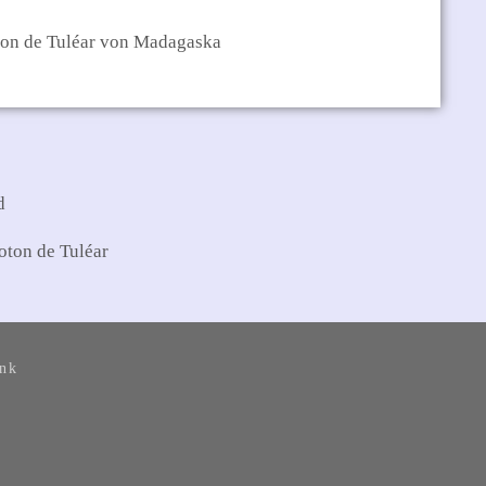
oton de Tuléar von Madagaska
oton de Tuléar
ank