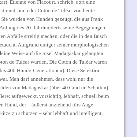
), Etienne von Flacourt, schrieb, dort eine
 stimmt, auch der Coton de Tuléar von heute
iß. Sie wurden von Hunden gezeugt, die aus Frank
b Anfang des 20. Jahrhunderts seine Begegnungen
n Abfälle streitig machen, oder die in den Busch
fgetaucht. Aufgrund einiger seiner morphologischen
endeine Weise auf die Insel Madagaskar gelangten
oton de Tuléar wurden. Die Coton de Tuléar waren
- bis 400 Hunde-Generationen). Diese Selektion
 war. Man darf annehmen, dass wohl nur die
Süden von Madagaskar (über 40 Grad im Schatten)
re: aufgeweckt, vorsichtig, lebhaft, schnell beim
n Hund, der – äußerst anziehend fürs Auge –
tze zu schützen – sehr lebhaft und intelligent,