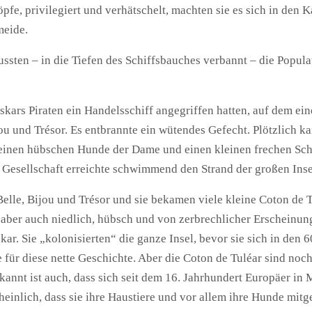
pfe, privilegiert und verhätschelt, machten sie es sich in den
meide.
ssten – in die Tiefen des Schiffsbauches verbannt – die Popul
skars Piraten ein Handelsschiff angegriffen hatten, auf dem e
jou und Trésor. Es entbrannte ein wütendes Gefecht. Plötzlich k
kleinen hübschen Hunde der Dame und einen kleinen frechen Sc
 Gesellschaft erreichte schwimmend den Strand der großen Inse
le, Bijou und Trésor und sie bekamen viele kleine Coton de T
pas) aber auch niedlich, hübsch und von zerbrechlicher Erschein
. Sie „kolonisierten“ die ganze Insel, bevor sie sich in den 6
für diese nette Geschichte. Aber die Coton de Tuléar sind noch 
kannt ist auch, dass sich seit dem 16. Jahrhundert Europäer in
heinlich, dass sie ihre Haustiere und vor allem ihre Hunde mitg