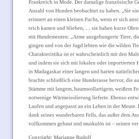
Frankreich in Mode. Der damalige französische Go
Anzahl von Hunden beobachtet zu haben. „Sie sind
erinnert an einen kleinen Fuchs, wenn er sich ansc
reich kamen und blieben, … sie haben kurze Ohre
mit Hundemeuten: „Arme ausgehungerte Tiere, die 
gingen und von der Jagd lebten wie die wilden Tie
Charakteristika ist er wahrscheinlich mit den Mal
und indem sie sich mit lokalen oder importierte
in Madagaskar einer langen und harten natürlichen
brachte schließlich eine Hunderasse hervor, die 
Stämme mit langem, baumwollartigem, weißem Fel
notwenige Wärmeisolierung lieferte. Ebenso entwi
Laufen und angepasst an ein Leben in der Meute.
dank seines wunderbaren Fells, das außer dem Auss
vollkommen gebaut und muskulös ist – seinen ver
Copyright: Marianne Rudolf