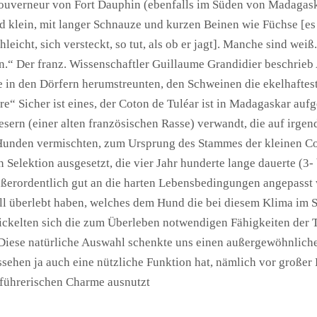
uverneur von Fort Dauphin (ebenfalls im Süden von Madagaskar
 klein, mit langer Schnauze und kurzen Beinen wie Füchse [es
hleicht, sich versteckt, so tut, als ob er jagt]. Manche sind we
n.“ Der franz. Wissenschaftler Guillaume Grandidier beschrie
in den Dörfern herumstreunten, den Schweinen die ekelhafteste
re“ Sicher ist eines, der Coton de Tuléar ist in Madagaskar au
tesern (einer alten französischen Rasse) verwandt, die auf irg
n Hunden vermischten, zum Ursprung des Stammes der kleinen C
 Selektion ausgesetzt, die vier Jahr hunderte lange dauerte (3
außerordentlich gut an die harten Lebensbedingungen angepasst
l überlebt haben, welches dem Hund die bei diesem Klima im 
ckelten sich die zum Überleben notwendigen Fähigkeiten der Tie
 Diese natürliche Auswahl schenkte uns einen außergewöhnliche
ehen ja auch eine nützliche Funktion hat, nämlich vor großer Hi
führerischen Charme ausnutzt