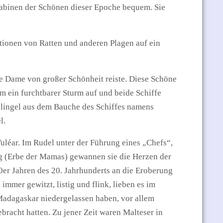
 Kabinen der Schönen dieser Epoche bequem. Sie
ationen von Ratten und anderen Plagen auf ein
ine Dame von großer Schönheit reiste. Diese Schöne
am ein furchtbarer Sturm auf und beide Schiffe
hlingel aus dem Bauche des Schiffes namens
l.
uléar. Im Rudel unter der Führung eines „Chefs“,
ung (Erbe der Mamas) gewannen sie die Herzen der
0er Jahren des 20. Jahrhunderts an die Eroberung
immer gewitzt, listig und flink, lieben es im
 Madagaskar niedergelassen haben, vor allem
ebracht hatten. Zu jener Zeit waren Malteser in